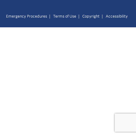
|
|
|
Emergency Procedures
Terms of Use
Copyright
Accessibility