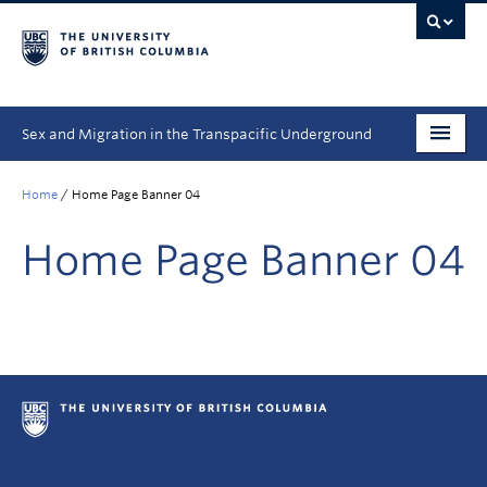
Sex and Migration in the Transpacific Underground
How to Use This Resource | ウェブサイトの使い方
Home
/
Home Page Banner 04
Primary Sources | 一次史料
Home Page Banner 04
Modules | モジュール
Student Spotlight
Videos | 動画
People | チーム