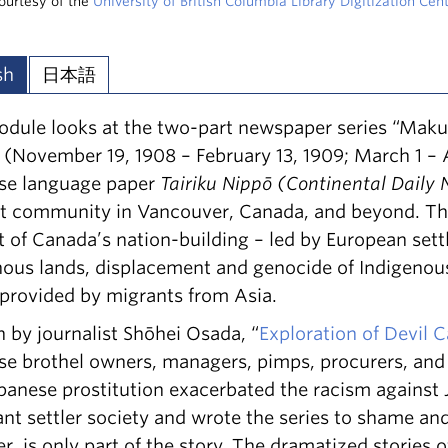
ourtesy of the
University of British Columbia Library Digitization Cen
sh
日本語
odule looks at the two-part newspaper series “Makut
(November 19, 1908 – February 13, 1909; March 1 – A
se language paper
Tairiku Nippō
(Continental Daily
t community in Vancouver, Canada, and beyond. This 
 of Canada’s nation-building – led by European sett
nous lands, displacement and genocide of Indigenous
 provided by migrants from Asia.
 by journalist Shōhei Osada, “
Exploration of Devil 
se brothel owners, managers, pimps, procurers, and
panese prostitution exacerbated the racism against 
nt settler society and wrote the series to shame and
, is only part of the story. The dramatized stories 