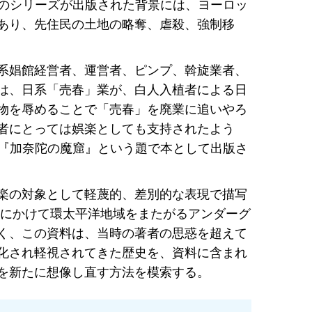
う。このシリーズが出版された背景には、ヨーロッ
あり、先住民の土地の略奪、虐殺、強制移
系娼館経営者、運営者、ピンプ、斡旋業者、
は、日系「売春」業が、白人入植者による日
物を辱めることで「売春」を廃業に追いやろ
者にとっては娯楽としても支持されたよう
て『加奈陀の魔窟』という題で本として出版さ
楽の対象として軽蔑的、差別的な表現で描写
頭にかけて環太平洋地域をまたがるアンダーグ
く、この資料は、当時の著者の思惑を超えて
化され軽視されてきた歴史を、資料に含まれ
を新たに想像し直す方法を模索する。