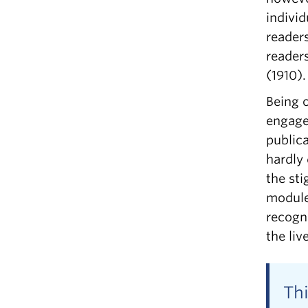
indivi
readers
reader
(1910).
Being 
engaged
publica
hardly 
the sti
module 
recogni
the li
Th