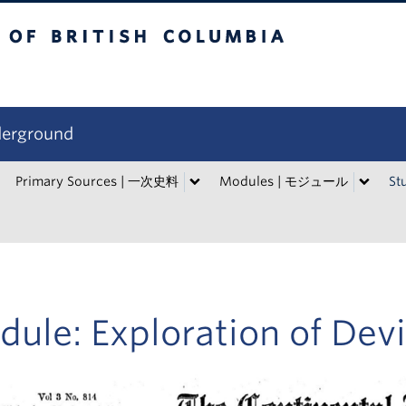
tish Columbia
derground
Primary Sources | 一次史料
Modules | モジュール
St
dule: Exploration of D