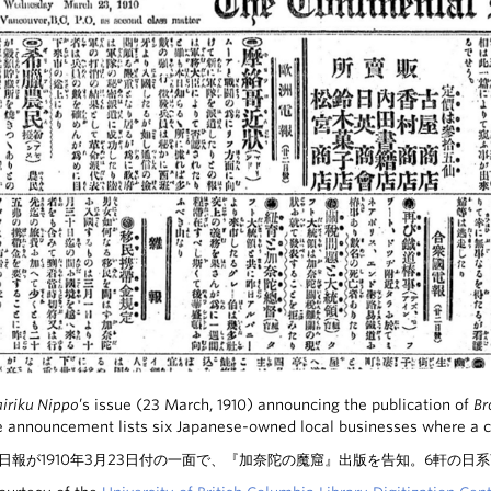
airiku Nippo
’s issue (23 March, 1910) announcing the publication of
Br
e announcement lists six Japanese-owned local businesses where a c
日報が1910年3月23日付の一面で、『加奈陀の魔窟』出版を告知。6軒の日