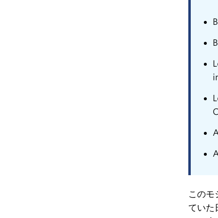
B
B
L
i
L
C
A
A
このモ
ていた