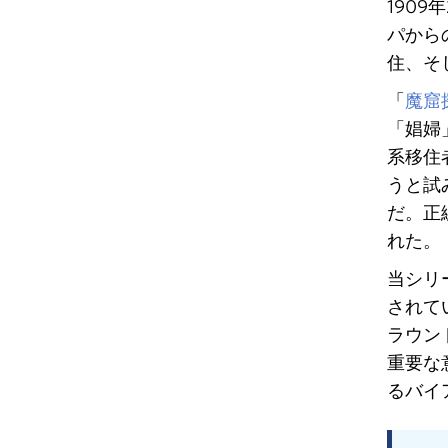
190
パから
住、そ
「
魔窟
「娼婦
系移住
うと試
だ。正
れた。
当シリ
されて
ラウン
重要な
るバイ