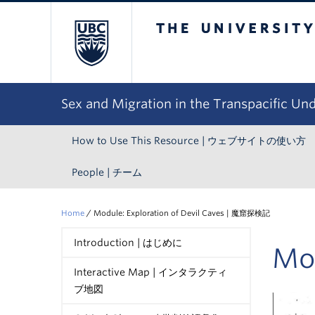
The University of Bri
Sex and Migration in the Transpacific Un
How to Use This Resource | ウェブサイトの使い方
People | チーム
Home
/
Module: Exploration of Devil Caves | 魔窟探検記
Introduction | はじめに
Mo
Interactive Map | インタラクティ
ブ地図