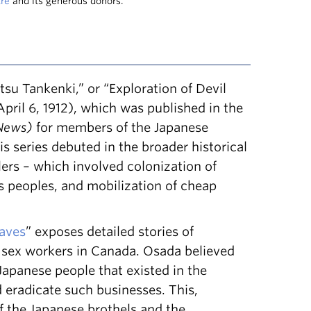
tre
and its generous donors.
su Tankenki,” or “Exploration of Devil
pril 6, 1912), which was published in the
 News)
for members of the Japanese
series debuted in the broader historical
lers – which involved colonization of
 peoples, and mobilization of cheap
Caves
” exposes detailed stories of
 sex workers in Canada. Osada believed
Japanese people that existed in the
 eradicate such businesses. This,
of the Japanese brothels and the