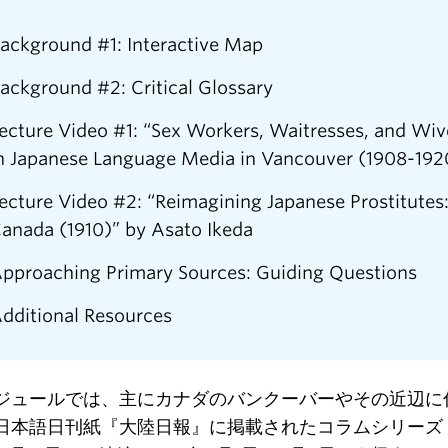
ackground #1: Interactive Map
ackground #2: Critical Glossary
ecture Video #1: “Sex Workers, Waitresses, and Wiv
n Japanese Language Media in Vancouver (1908-192
ecture Video #2: “Reimagining Japanese Prostitutes
anada (1910)” by Asato Ikeda
pproaching Primary Sources: Guiding Questions
dditional Resources
ジュールでは、主にカナダのバンクーバーやその近辺に
日本語日刊紙『大陸日報』に掲載されたコラムシリーズ「魔