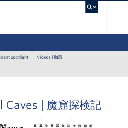
UBC Sea
udent Spotlight
Videos | 動画
evil Caves | 魔窟探検記