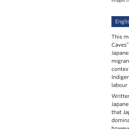
Images c
Engli
This m
Caves” 
Japane
migran
context
Indige
labour
Written
Japane
that Ja
domina
however