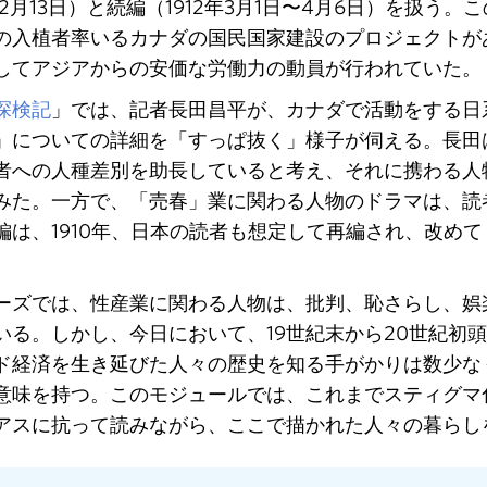
9年2月13日）と続編（1912年3月1日〜4月6日）を扱
の入植者率いるカナダの国民国家建設のプロジェクトが
してアジアからの安価な労働力の動員が行われていた。
探検記
」では、記者長田昌平が、カナダで活動をする日
」についての詳細を「すっぱ抜く」様子が伺える。長田
者への人種差別を助長していると考え、それに携わる人
みた。一方で、「売春」業に関わる人物のドラマは、読
編は、1910年、日本の読者も想定して再編され、改め
ーズでは、性産業に関わる人物は、批判、恥さらし、娯
いる。しかし、今日において、19世紀末から20世紀初
ド経済を生き延びた人々の歴史を知る手がかりは数少な
意味を持つ。このモジュールでは、これまでスティグマ
アスに抗って読みながら、ここで描かれた人々の暮らし