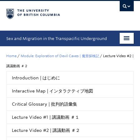
Sex and Migration in the Transpacific Underground
How to Use This Resource | ウェブサイトの使い方
Home
/
Module: Exploration of Devil Caves | 魔窟探検記
/
Lecture Video #2 |
Primary Sources | 一次史料
講議動画 ＃２
Introduction | はじめに
Modules | モジュール
Interactive Map | インタラクティブ地図
Student Spotlight
Critical Glossary | 批判的語彙集
Videos | 動画
People | チーム
Lecture Video #1 | 講議動画 ＃１
Lecture Video #2 | 講議動画 ＃２