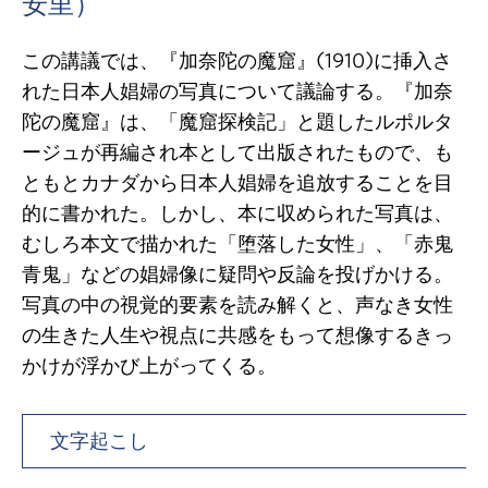
安里）
この講議では、『加奈陀の魔窟』(1910)に挿入さ
れた日本人娼婦の写真について議論する。『加奈
陀の魔窟』は、「魔窟探検記」と題したルポルタ
ージュが再編され本として出版されたもので、も
ともとカナダから日本人娼婦を追放することを目
的に書かれた。しかし、本に収められた写真は、
むしろ本文で描かれた「堕落した女性」、「赤鬼
青鬼」などの娼婦像に疑問や反論を投げかける。
写真の中の視覚的要素を読み解くと、声なき女性
の生きた人生や視点に共感をもって想像するきっ
かけが浮かび上がってくる。
文字起こし