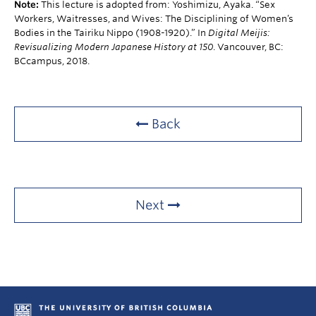
Note:
This lecture is adopted from: Yoshimizu, Ayaka. “Sex
Workers, Waitresses, and Wives: The Disciplining of Women’s
Bodies in the Tairiku Nippo (1908-1920).” In
Digital Meijis:
Revisualizing Modern Japanese History at 150
. Vancouver, BC:
BCcampus, 2018.
Back
Next