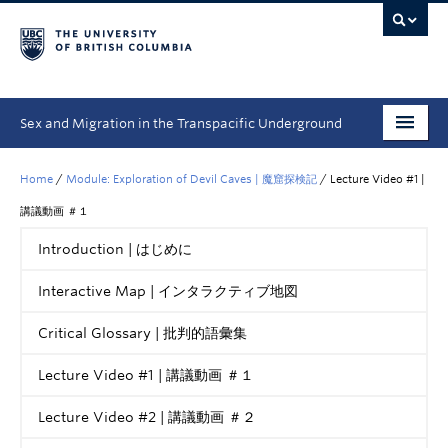
Sex and Migration in the Transpacific Underground
How to Use This Resource | ウェブサイトの使い方
Home
/
Module: Exploration of Devil Caves | 魔窟探検記
/
Lecture Video #1 |
Primary Sources | 一次史料
講議動画 ＃１
Introduction | はじめに
Modules | モジュール
Interactive Map | インタラクティブ地図
Student Spotlight
Critical Glossary | 批判的語彙集
Videos | 動画
People | チーム
Lecture Video #1 | 講議動画 ＃１
Lecture Video #2 | 講議動画 ＃２